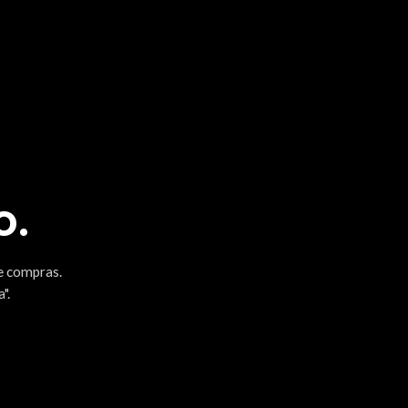
o.
e compras.
".