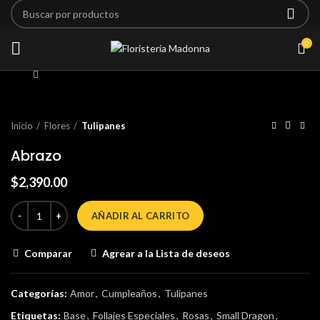
0
Click para agrandar
Inicio
Flores
Tulipanes
Abrazo
$
2,390.00
AÑADIR AL CARRITO
Comparar
Agrear a la Lista de deseos
Categorías:
Amor
,
Cumpleaños
,
Tulipanes
Etiquetas:
Base
,
Follajes Especiales
,
Rosas
,
Small Dragon
,