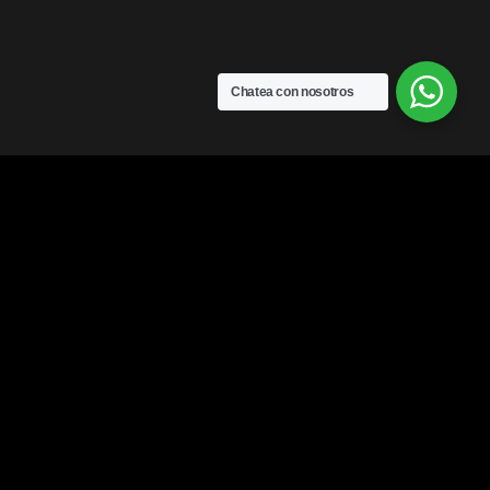
Chatea con nosotros
Legal
Aviso de Privacidad
Términos y Condiciones
¿Quieres saber el estatus de tú pedido?
¿Quieres formar parte del equipo de floristería Madonna?